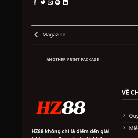
Magazine
ANOTHER PRINT PACKAGE
VỀ C
Quy
Miễ
HZ88 không chỉ là điểm đến giải