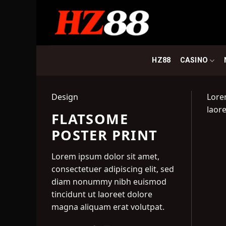
Bỏ
qua
nội
dung
HZ88
CASINO
Design
Lore
laor
FLATSOME
POSTER PRINT
Lorem ipsum dolor sit amet,
consectetuer adipiscing elit, sed
diam nonummy nibh euismod
tincidunt ut laoreet dolore
magna aliquam erat volutpat.