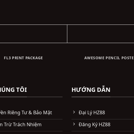
FL3 PRINT PACKAGE
AWESOME PENCIL POSTE
HÚNG TÔI
HƯỚNG DẪN
ền Riêng Tư & Bảo Mật
Đại Lý HZ88
n Trừ Trách Nhiệm
Đăng Ký HZ88