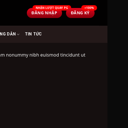
ĐĂNG NHẬP
ĐĂNG KÝ
NG DẪN
TIN TỨC
 diam nonummy nibh euismod tincidunt ut