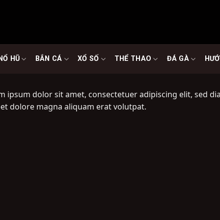
NỔ HŨ
BẮN CÁ
XỔ SỐ
THỂ THAO
ĐÁ GÀ
HƯỚ
m ipsum dolor sit amet, consectetuer adipiscing elit, sed
eet dolore magna aliquam erat volutpat.