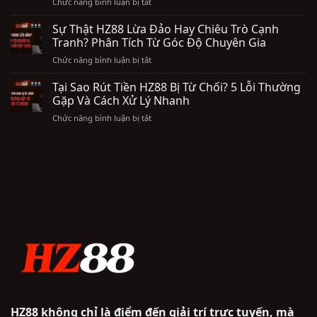
ở
Chức năng bình luận bị tắt
Vòng
2026:
Review
Cược
Phân
HZ88
Sự Thật HZ88 Lừa Đảo Hay Chiêu Trò Cạnh
HZ88:
Tích
Thực
Hướng
Tranh? Phân Tích Từ Góc Độ Chuyên Gia
Chỉ
Tế:
Dẫn
Số
ở
Chức năng bình luận bị tắt
Kiểm
Chi
RTP
Sự
Chứng
Tiết
Thực
Thật
Tại Sao Rút Tiền HZ88 Bị Từ Chối? 5 Lỗi Thường
Tốc
Để
Tế
HZ88
Độ
Gặp Và Cách Xử Lý Nhanh
Rút
Lừa
Nạp
Tiền
ở
Chức năng bình luận bị tắt
Đảo
Rút
Thành
Tại
Hay
Và
Công
Sao
Chiêu
Tỷ
Rút
Trò
Lệ
Tiền
Cạnh
Trả
HZ88
Tranh?
Thưởng
Bị
Phân
Từ
Tích
Chối?
Từ
5
Góc
Lỗi
Độ
Thường
Chuyên
Gặp
Gia
Và
Cách
Xử
HZ88 không chỉ là điểm đến giải trí trực tuyến, mà
Lý