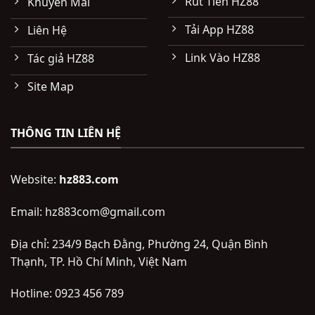
Rút Tiền HZ88
Khuyến Mãi
Tải App HZ88
Liên Hệ
Link Vào HZ88
Tác giả HZ88
Site Map
THÔNG TIN LIÊN HỆ
Website:
hz883.com
Email:
hz883com@gmail.com
Địa chỉ:
234/9 Bạch Đằng, Phường 24, Quận Bình
Thạnh, TP. Hồ Chí Minh, Việt Nam
Hotline:
0923 456 789