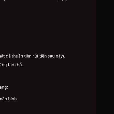
t để thuận tiện rút tiền sau này).
ừng tân thủ.
ạng:
màn hình.