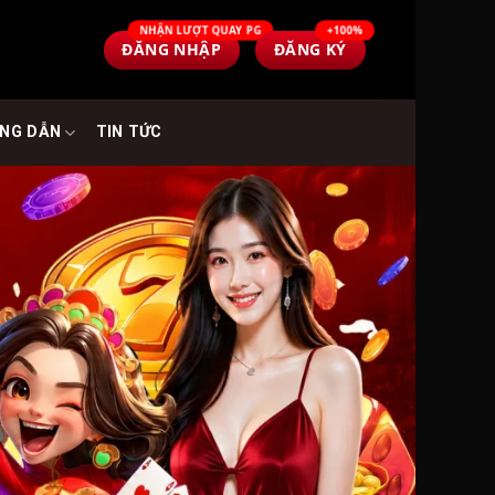
ĐĂNG NHẬP
ĐĂNG KÝ
NG DẪN
TIN TỨC