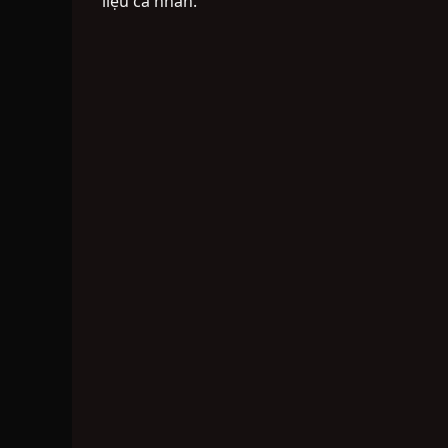
liệu cá nhân.