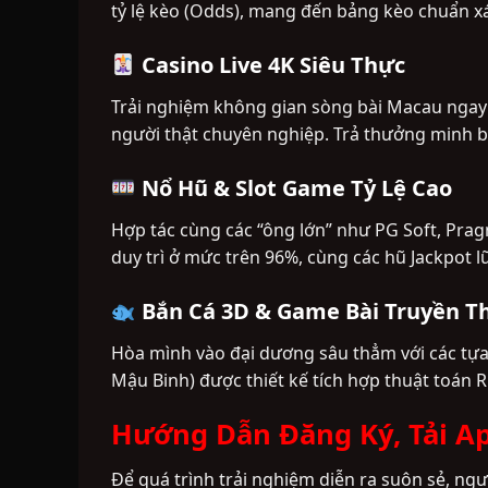
tỷ lệ kèo (Odds), mang đến bảng kèo chuẩn xác,
Casino Live 4K Siêu Thực
Trải nghiệm không gian sòng bài Macau ngay tạ
người thật chuyên nghiệp. Trả thưởng minh bạ
Nổ Hũ & Slot Game Tỷ Lệ Cao
Hợp tác cùng các “ông lớn” như PG Soft, Prag
duy trì ở mức trên 96%, cùng các hũ Jackpot l
Bắn Cá 3D & Game Bài Truyền T
Hòa mình vào đại dương sâu thẳm với các tựa 
Mậu Binh) được thiết kế tích hợp thuật toán
Hướng Dẫn Đăng Ký, Tải Ap
Để quá trình trải nghiệm diễn ra suôn sẻ, ngư