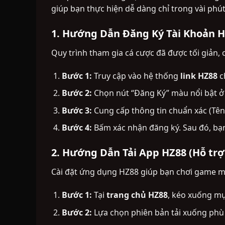
giúp bạn thực hiện dễ dàng chỉ trong vài phút
1. Hướng Dẫn Đăng Ký Tài Khoản 
Quy trình tham gia cá cược đã được tối giản, 
Bước 1:
Truy cập vào hệ thống
link HZ88
c
Bước 2:
Chọn nút “Đăng Ký” màu nổi bật ở 
Bước 3:
Cung cấp thông tin chuẩn xác (Tên đ
Bước 4:
Bấm xác nhận đăng ký. Sau đó, bạ
2. Hướng Dẫn Tải App HZ88 (Hỗ trợ
Cài đặt ứng dụng HZ88 giúp bạn chơi game m
Bước 1:
Tại
trang chủ HZ88
, kéo xuống mụ
Bước 2:
Lựa chọn phiên bản tải xuống phù 