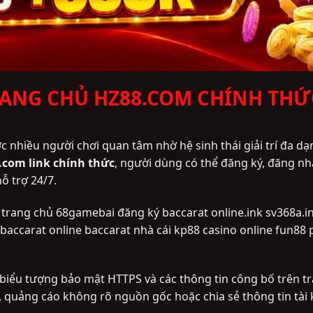
TRANG CHỦ HZ88.COM CHÍNH THỨ
 nhiều người chơi quan tâm nhờ hệ sinh thái giải trí đa dạn
.com link chính thức
, người dùng có thể đăng ký, đăng nhậ
ỗ trợ 24/7.
 trang chủ
68gamebai đăng ký
baccarat online.ink
sv368a.i
 baccarat online
baccarat
nhà cái kp88
casino online fun88
biểu tượng bảo mật HTTPS và các thông tin công bố trên t
lạ, quảng cáo không rõ nguồn gốc hoặc chia sẻ thông tin tài