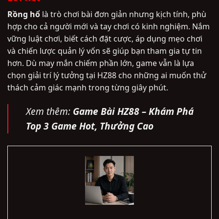
Rồng hổ
là trò chơi bài đơn giản nhưng kịch tính, phù
hợp cho cả người mới và tay chơi có kinh nghiệm. Nắm
vững luật chơi, biết cách đặt cược, áp dụng mẹo chơi
và chiến lược quản lý vốn sẽ giúp bạn tham gia tự tin
hơn. Dù may mắn chiếm phần lớn, game vẫn là lựa
chọn giải trí lý tưởng tại HZ88 cho những ai muốn thử
thách cảm giác mạnh trong từng giây phút.
Xem thêm:
Game Bài HZ88
– Khám Phá
Top 3 Game Hot, Thưởng Cao