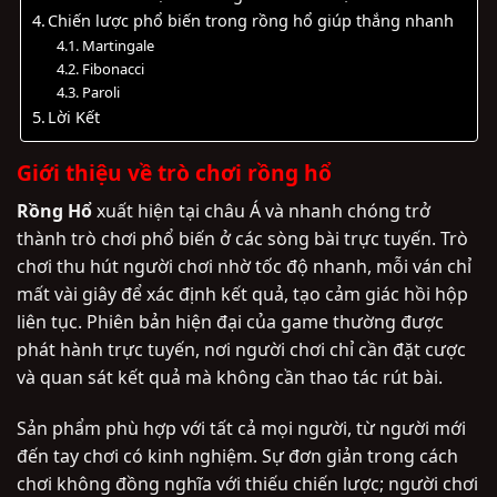
Chiến lược phổ biến trong rồng hổ giúp thắng nhanh
Martingale
Fibonacci
Paroli
Lời Kết
Giới thiệu về trò chơi rồng hổ
Rồng Hổ
xuất hiện tại châu Á và nhanh chóng trở
thành trò chơi phổ biến ở các sòng bài trực tuyến. Trò
chơi thu hút người chơi nhờ tốc độ nhanh, mỗi ván chỉ
mất vài giây để xác định kết quả, tạo cảm giác hồi hộp
liên tục. Phiên bản hiện đại của game thường được
phát hành trực tuyến, nơi người chơi chỉ cần đặt cược
và quan sát kết quả mà không cần thao tác rút bài.
Sản phẩm phù hợp với tất cả mọi người, từ người mới
đến tay chơi có kinh nghiệm. Sự đơn giản trong cách
chơi không đồng nghĩa với thiếu chiến lược; người chơi