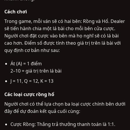
Cách chơi
Trong game, mỗi ván sẽ có hai bên: Rồng và Hổ. Dealer
sẽ tiến hành chia một lá bài cho mỗi bên cửa cược.
Người chơi đặt cược vào bên mà họ nghĩ sẽ có lá bài
cao hơn. Điểm số được tính theo giá trị trên lá bài với
quy định cơ bản như sau:
Át (A) = 1 điểm
2–10 = giá trị trên lá bài
J = 11, Q = 12, K = 13
Các loại cược rồng hổ
Người chơi có thể lựa chọn ba loại cược chính bên dưới
đây để dự đoán kết quả cuối cùng:
Cược Rồng: Thắng trả thưởng thanh toán là 1:1.