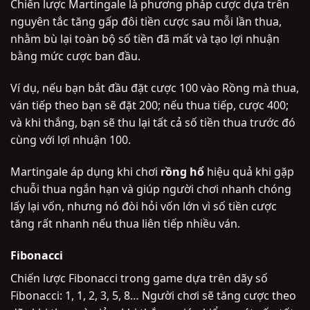
Chiến lược Martingale là phương pháp cược dựa trên
nguyên tắc tăng gấp đôi tiền cược sau mỗi lần thua,
nhằm bù lại toàn bộ số tiền đã mất và tạo lợi nhuận
bằng mức cược ban đầu.
Ví dụ, nếu bạn bắt đầu đặt cược 100 vào Rồng mà thua,
ván tiếp theo bạn sẽ đặt 200; nếu thua tiếp, cược 400;
và khi thắng, bạn sẽ thu lại tất cả số tiền thua trước đó
cùng với lợi nhuận 100.
Martingale áp dụng khi chơi
rồng hổ
hiệu quả khi gặp
chuỗi thua ngắn hạn và giúp người chơi nhanh chóng
lấy lại vốn, nhưng nó đòi hỏi vốn lớn vì số tiền cược
tăng rất nhanh nếu thua liên tiếp nhiều ván.
Fibonacci
Chiến lược Fibonacci trong game dựa trên dãy số
Fibonacci: 1, 1, 2, 3, 5, 8… Người chơi sẽ tăng cược theo