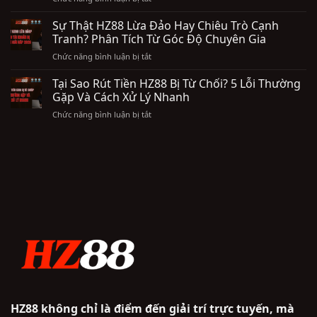
2026:
Review
Cược
Phân
HZ88
Sự Thật HZ88 Lừa Đảo Hay Chiêu Trò Cạnh
HZ88:
Tích
Thực
Hướng
Tranh? Phân Tích Từ Góc Độ Chuyên Gia
Chỉ
Tế:
Dẫn
Số
ở
Chức năng bình luận bị tắt
Kiểm
Chi
RTP
Sự
Chứng
Tiết
Thực
Thật
Tại Sao Rút Tiền HZ88 Bị Từ Chối? 5 Lỗi Thường
Tốc
Để
Tế
HZ88
Độ
Gặp Và Cách Xử Lý Nhanh
Rút
Lừa
Nạp
Tiền
ở
Chức năng bình luận bị tắt
Đảo
Rút
Thành
Tại
Hay
Và
Công
Sao
Chiêu
Tỷ
Rút
Trò
Lệ
Tiền
Cạnh
Trả
HZ88
Tranh?
Thưởng
Bị
Phân
Từ
Tích
Chối?
Từ
5
Góc
Lỗi
Độ
Thường
Chuyên
Gặp
Gia
Và
Cách
Xử
HZ88 không chỉ là điểm đến giải trí trực tuyến, mà
Lý