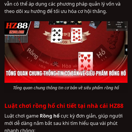
vẫn có thể áp dụng các phương pháp quản lý vốn và
theo dõi xu hướng để tối ưu hóa cơ hội thắng.
Tổng quan chung thông tin cơ bản về siêu phẩm rồng hổ
Luật chơi rồng hổ chi tiết tại nhà cái HZ88
Luật chơi game
Rồng hổ
cực kỳ đơn giản, giúp người
mới dễ dàng nắm bắt sau khi tìm hiểu qua vài phút
nhanh chóng: