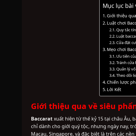
Mục lục bài 
Giới thiệu qu
Luật chơi Bac
Quy tắc tí
Luật baccar
Cửa đặt c
Mẹo chơi Bacc
Ưu tiên củ
Tránh cửa
Quản lý v
Theo dõi lị
Chiến lược ph
Lời Kết
Giới thiệu qua về siêu ph
Baccarat
xuất hiện từ thế kỷ 15 tại châu Âu,
chỉ dành cho giới quý tộc, nhưng ngày nay, trò
Macau, Singapore, và đặc biệt là trên các nền