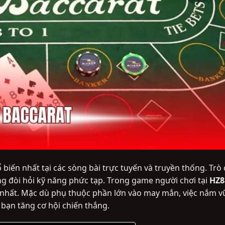
biến nhất tại các sòng bài trực tuyến và truyền thống. Trò 
ông đòi hỏi kỹ năng phức tạp. Trong game người chơi tại
HZ8
 nhất. Mặc dù phụ thuộc phần lớn vào may mắn, việc nắm 
 bạn tăng cơ hội chiến thắng.