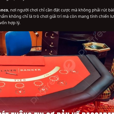
anco
, nơi người chơi chỉ cần đặt cược mà không phải rút bài
hẩm không chỉ là trò chơi giải trí mà còn mang tính chiến l
vốn hợp lý.