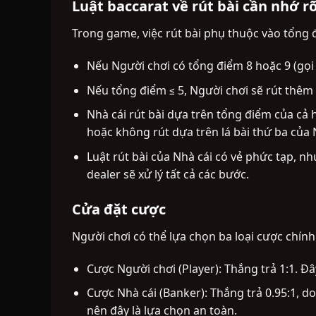
Luật baccarat về rút bài cần nhớ r
Trong game, việc rút bài phụ thuộc vào tổng đ
Nếu Người chơi có tổng điểm 8 hoặc 9 (gọi l
Nếu tổng điểm ≤ 5, Người chơi sẽ rút thêm 1
Nhà cái rút bài dựa trên tổng điểm của cả h
hoặc không rút dựa trên lá bài thứ ba của
Luật rút bài của Nhà cái có vẻ phức tạp, n
dealer sẽ xử lý tất cả các bước.
Cửa đặt cược
Người chơi có thể lựa chọn ba loại cược chí
Cược Người chơi (Player): Thắng trả 1:1. Đâ
Cược Nhà cái (Banker): Thắng trả 0.95:1, d
nên đây là lựa chọn an toàn.