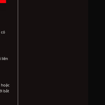
 có
 liên
y hoặc
i bắt