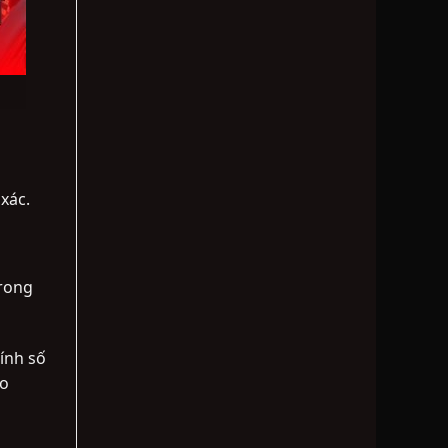
xác.
trong
ính số
ào