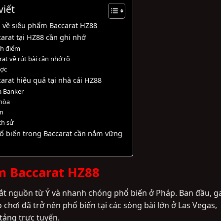
viết
a về siêu phẩm Baccarat HZ88
carat tại HZ88 cần ghi nhớ
nh điểm
at về rút bài cần nhớ rõ
ược
arat hiệu quả tại nhà cái HZ88
a Banker
 hòa
ốn
ch sử
ổ biến trong Baccarat cần nắm vững
ẩm Baccarat HZ88
 bắt nguồn từ Ý và nhanh chóng phổ biến ở Pháp. Ban đầu, 
 chơi đã trở nên phổ biến tại các sòng bài lớn ở Las Vegas,
 tảng trực tuyến.