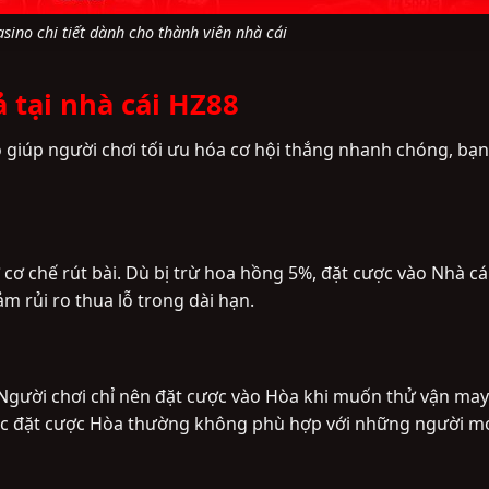
sino chi tiết dành cho thành viên nhà cái
 tại nhà cái HZ88
 giúp người chơi tối ưu hóa cơ hội thắng nhanh chóng, bạn
 cơ chế rút bài. Dù bị trừ hoa hồng 5%, đặt cược vào Nhà cái
m rủi ro thua lỗ trong dài hạn.
 Người chơi chỉ nên đặt cược vào Hòa khi muốn thử vận ma
Việc đặt cược Hòa thường không phù hợp với những người mớ