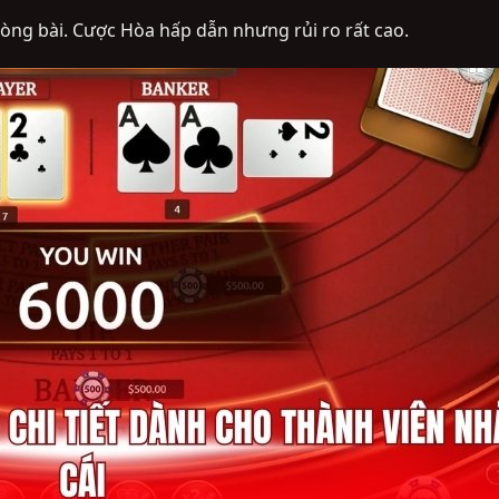
 sòng bài. Cược Hòa hấp dẫn nhưng rủi ro rất cao.