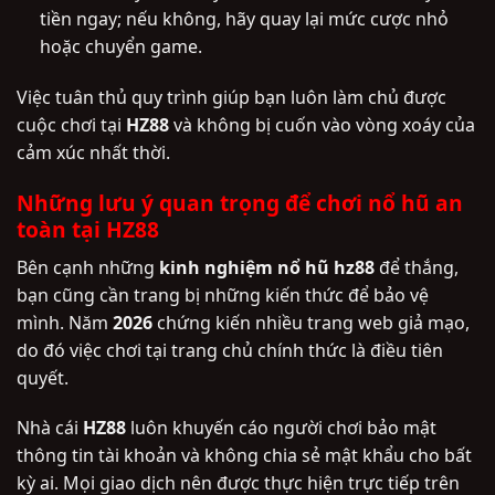
tiền ngay; nếu không, hãy quay lại mức cược nhỏ
hoặc chuyển game.
Việc tuân thủ quy trình giúp bạn luôn làm chủ được
cuộc chơi tại
HZ88
và không bị cuốn vào vòng xoáy của
cảm xúc nhất thời.
Những lưu ý quan trọng để chơi nổ hũ an
toàn tại HZ88
Bên cạnh những
kinh nghiệm nổ hũ hz88
để thắng,
bạn cũng cần trang bị những kiến thức để bảo vệ
mình. Năm
2026
chứng kiến nhiều trang web giả mạo,
do đó việc chơi tại trang chủ chính thức là điều tiên
quyết.
Nhà cái
HZ88
luôn khuyến cáo người chơi bảo mật
thông tin tài khoản và không chia sẻ mật khẩu cho bất
kỳ ai. Mọi giao dịch nên được thực hiện trực tiếp trên