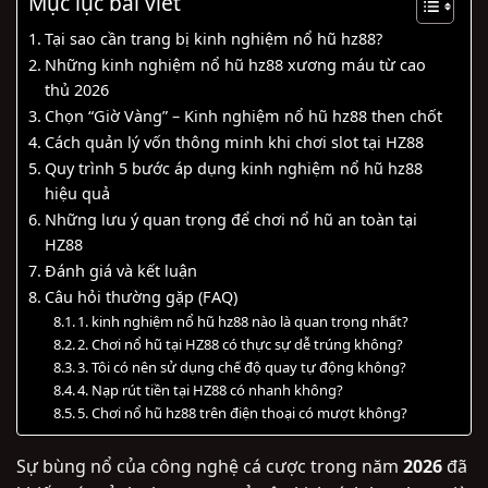
Mục lục bài viết
Tại sao cần trang bị kinh nghiệm nổ hũ hz88?
Những kinh nghiệm nổ hũ hz88 xương máu từ cao
thủ 2026
Chọn “Giờ Vàng” – Kinh nghiệm nổ hũ hz88 then chốt
Cách quản lý vốn thông minh khi chơi slot tại HZ88
Quy trình 5 bước áp dụng kinh nghiệm nổ hũ hz88
hiệu quả
Những lưu ý quan trọng để chơi nổ hũ an toàn tại
HZ88
Đánh giá và kết luận
Câu hỏi thường gặp (FAQ)
1. kinh nghiệm nổ hũ hz88 nào là quan trọng nhất?
2. Chơi nổ hũ tại HZ88 có thực sự dễ trúng không?
3. Tôi có nên sử dụng chế độ quay tự động không?
4. Nạp rút tiền tại HZ88 có nhanh không?
5. Chơi nổ hũ hz88 trên điện thoại có mượt không?
Sự bùng nổ của công nghệ cá cược trong năm
2026
đã