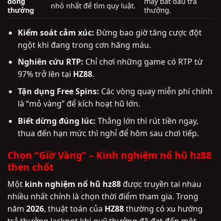
dòng
máy bắt đầu trả
nhỏ nhất để tìm quy luật.
thưởng
thưởng.
Kiểm soát cảm xúc:
Đừng bao giờ tăng cược đột
ngột khi đang trong cơn hăng máu.
Nghiên cứu RTP:
Chỉ chơi những game có RTP từ
97% trở lên tại
HZ88
.
Tận dụng Free Spins:
Các vòng quay miễn phí chính
là “mỏ vàng” để kích hoạt hũ lớn.
Biết dừng đúng lúc:
Thắng lớn thì rút tiền ngay,
thua đến hạn mức thì nghỉ để hôm sau chơi tiếp.
Chọn “Giờ Vàng” – Kinh nghiệm nổ hũ hz88
then chốt
Một
kinh nghiệm nổ hũ hz88
được truyền tai nhau
nhiều nhất chính là chọn thời điểm tham gia. Trong
năm
2026
, thuật toán của
HZ88
thường có xu hướng
trả thưởng Jackpot khi quỹ thưởng đã đạt đến một