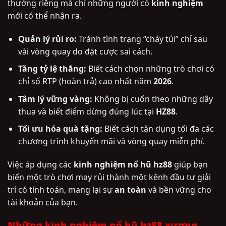
thưởng riêng mà chỉ những người có
kinh nghiệm
mới có thể nhận ra.
Quản lý rủi ro:
Tránh tình trạng “cháy túi” chỉ sau
vài vòng quay do đặt cược sai cách.
Tăng tỷ lệ thắng:
Biết cách chọn những trò chơi có
chỉ số RTP (hoàn trả) cao nhất năm
2026
.
Tâm lý vững vàng:
Không bị cuốn theo những dây
thua và biết điểm dừng đúng lúc tại
HZ88
.
Tối ưu hóa quà tặng:
Biết cách tận dụng tối đa các
chương trình khuyến mãi và vòng quay miễn phí.
Việc áp dụng các
kinh nghiệm nổ hũ hz88
giúp bạn
biến một trò chơi may rủi thành một kênh đầu tư giải
trí có tính toán, mang lại sự
an toàn
và bền vững cho
tài khoản của bạn.
Những kinh nghiệm nổ hũ hz88 xương