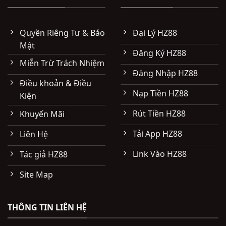
Quyền Riêng Tư & Bảo
Đại Lý HZ88
Mật
Đăng Ký HZ88
Miễn Trừ Trách Nhiệm
Đăng Nhập HZ88
Điều khoản & Điều
Nạp Tiền HZ88
Kiện
Rút Tiền HZ88
Khuyến Mãi
Tải App HZ88
Liên Hệ
Link Vào HZ88
Tác giả HZ88
Site Map
THÔNG TIN LIÊN HỆ