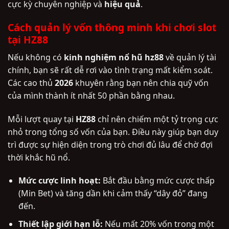
cực kỳ chuyên nghiệp và
hiệu quả
.
Cách quản lý vốn thông minh khi chơi slot
tại HZ88
Nếu không có
kinh nghiệm nổ hũ hz88
về quản lý tài
chính, bạn sẽ rất dễ rơi vào tình trạng mất kiểm soát.
Các cao thủ
2026
khuyên rằng bạn nên chia quỹ vốn
của mình thành ít nhất 50 phần bằng nhau.
Mỗi lượt quay tại
HZ88
chỉ nên chiếm một tỷ trọng cực
nhỏ trong tổng số vốn của bạn. Điều này giúp bạn duy
trì được sự hiện diện trong trò chơi đủ lâu để chờ đợi
thời khắc hũ nổ.
Mức cược linh hoạt:
Bắt đầu bằng mức cược thấp
(Min Bet) và tăng dần khi cảm thấy “dây đỏ” đang
đến.
Thiết lập giới hạn lỗ:
Nếu mất 20% vốn trong một