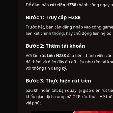
Để đảm bảo
rút tiền HZ88
thành công ngay từ
Bước 1: Truy cập HZ88
Trước hết, bạn cần đăng nhập vào cổng gam
liên kết chính thống, hãy chủ động liên hệ 
Bước 2: Thêm tài khoản
Với lần
rút tiền HZ88
đầu tiên, thành viên cầ
để thêm và điền đầy đủ dữ liệu như tên tài k
với thông tin đăng ký.
Bước 3: Thực hiện rút tiền
Sau khi hoàn tất, bạn quay lại giao diện rút 
khẩu giao dịch cùng mã OTP xác thực. Hệ thốn
vài phút.