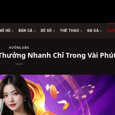
NỔ HŨ
BẮN CÁ
XỔ SỐ
THỂ THAO
ĐÁ GÀ
HƯỚ
HƯỚNG DẪN
 Thưởng Nhanh Chỉ Trong Vài Phú