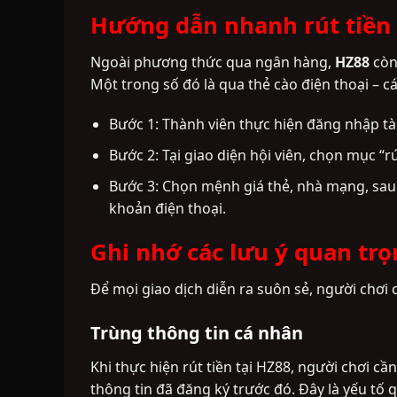
Hướng dẫn nhanh rút tiền 
Ngoài phương thức qua ngân hàng,
HZ88
còn 
Một trong số đó là qua thẻ cào điện thoại – c
Bước 1: Thành viên thực hiện đăng nhập tài
Bước 2: Tại giao diện hội viên, chọn mục “r
Bước 3: Chọn mệnh giá thẻ, nhà mạng, sau 
khoản điện thoại.
Ghi nhớ các lưu ý quan trọ
Để mọi giao dịch diễn ra suôn sẻ, người chơi 
Trùng thông tin cá nhân
Khi thực hiện rút tiền tại HZ88, người chơi 
thông tin đã đăng ký trước đó. Đây là yếu tố