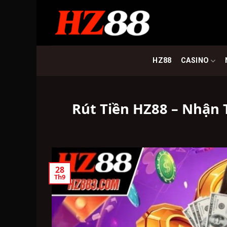
Bỏ
qua
nội
dung
HZ88
CASINO
Rút Tiền HZ88 – Nhận
28
Th9