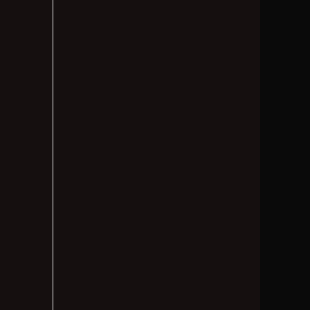
Cạnh
Sao
Tranh?
Rút
Phân
Tiền
Tích
HZ88
Từ
Bị
Góc
Từ
Độ
Chối?
Chuyên
5
Gia
Lỗi
Thường
Gặp
Và
Cách
Xử
Lý
Nhanh