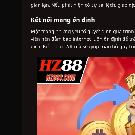
gian lận. Nếu phát hiện có sự sai lệch, giao dị
Kết nối mạng ổn định
Một trong những yếu tố quyết định quá trìn
viên nên đảm bảo internet luôn ổn định để trá
dịch. Kết nối mượt mà sẽ giúp toàn bộ quy trì