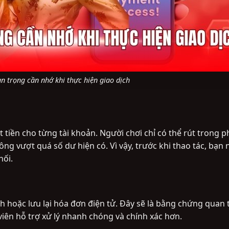
n trọng cần nhớ khi thực hiện giao dịch
 tiền cho từng tài khoản. Người chơi chỉ có thể rút trong p
ông vượt quá số dư hiện có. Vì vậy, trước khi thao tác, bạn 
hối.
nh hoặc lưu lại hóa đơn điện tử. Đây sẽ là bằng chứng quan
viên hỗ trợ xử lý nhanh chóng và chính xác hơn.