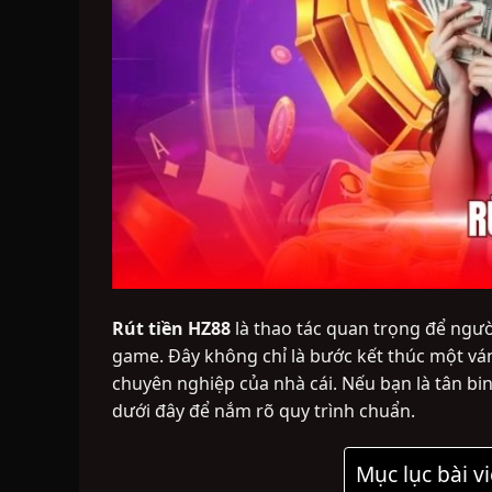
Rút tiền HZ88
là thao tác quan trọng để ngườ
game. Đây không chỉ là bước kết thúc một ván
chuyên nghiệp của nhà cái. Nếu bạn là tân binh 
dưới đây để nắm rõ quy trình chuẩn.
Mục lục bài vi