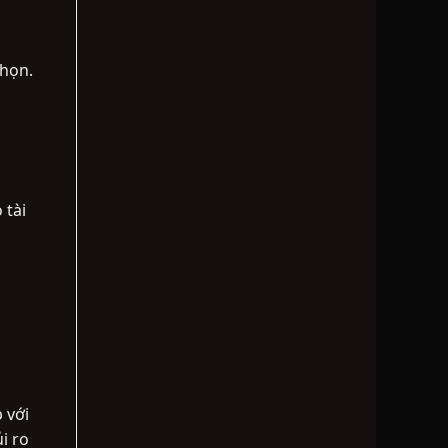
chọn.
 tài
 với
i ro