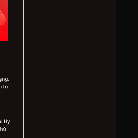
ạng,
 trí
ại Hy
phù