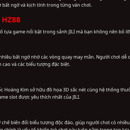
 bất ngờ và kịch tính trong từng ván chơi.
t HZ88
ố tựa game nổi bật trong sảnh JILI mà bạn không nên bỏ lỡ
a nhiều bất ngờ nhờ các vòng quay may mắn. Người chơi dễ
cao và các biểu tượng đặc biệt.
ốc Hoàng Kim sở hữu đồ họa 3D sắc nét cùng hệ thống thư
e slot được yêu thích nhất của JILI.
ơ chế biến đổi biểu tượng độc đáo, giúp người chơi có nhiều
 chính là yếu tố khiến trò chơi này luôn nằm trong top lựa