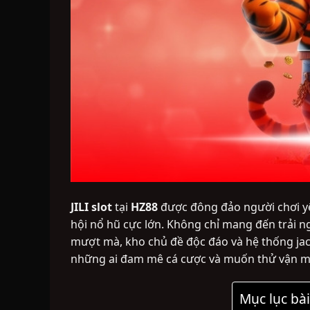
JILI slot
tại
HZ88
được đông đảo người chơi yêu
hội nổ hũ cực lớn. Không chỉ mang đến trải ngh
mượt mà, kho chủ đề độc đáo và hệ thống jack
những ai đam mê cá cược và muốn thử vận m
Mục lục bài