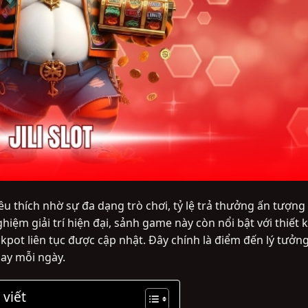
 thích nhờ sự đa dạng trò chơi, tỷ lệ trả thưởng ấn tượng
iệm giải trí hiện đại, sảnh game này còn nổi bật với thiết 
pot liên tục được cập nhật. Đây chính là điểm đến lý tưởn
ay mỗi ngày.
 viết