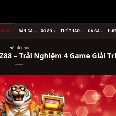
NỔ HŨ
BẮN CÁ
XỔ SỐ
THỂ THAO
ĐÁ GÀ
HƯỚ
NỔ HŨ HZ88
Z88 – Trải Nghiệm 4 Game Giải Tr