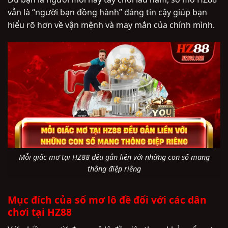
vẫn là “người bạn đồng hành” đáng tin cậy giúp bạn
hiểu rõ hơn về vận mệnh và may mắn của chính mình.
Mỗi giấc mơ tại HZ88 đều gắn liền với những con số mang
thông điệp riêng
Mục đích của sổ mơ lô đề đối với các dân
chơi tại HZ88