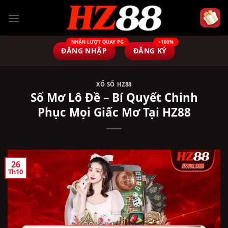
Bỏ
qua
nội
dung
ĐĂNG NHẬP
ĐĂNG KÝ
XỔ SỐ HZ88
Sổ Mơ Lô Đề – Bí Quyết Chinh
Phục Mọi Giấc Mơ Tại HZ88
26
Th10