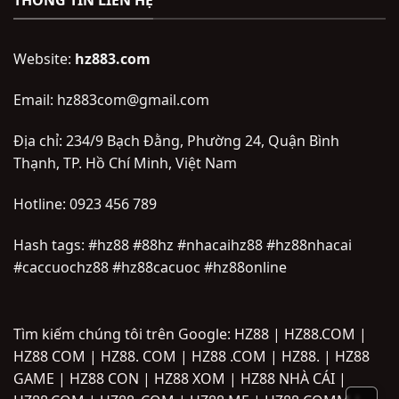
Website:
hz883.com
Email:
hz883com@gmail.com
Địa chỉ:
234/9 Bạch Đằng, Phường 24, Quận Bình
Thạnh, TP. Hồ Chí Minh, Việt Nam
Hotline:
0923 456 789
Hash tags:
#hz88 #88hz #nhacaihz88 #hz88nhacai
#caccuochz88 #hz88cacuoc #hz88online
Tìm kiếm chúng tôi trên Google: HZ88 | HZ88.COM |
HZ88 COM | HZ88. COM | HZ88 .COM | HZ88. | HZ88
GAME | HZ88 CON | HZ88 XOM | HZ88 NHÀ CÁI |