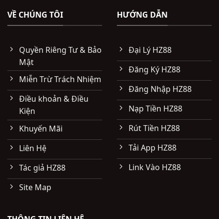
VỀ CHÚNG TÔI
HƯỚNG DẪN
Quyền Riêng Tư & Bảo
Đại Lý HZ88
Mật
Đăng Ký HZ88
Miễn Trừ Trách Nhiệm
Đăng Nhập HZ88
Điều khoản & Điều
Nạp Tiền HZ88
Kiện
Rút Tiền HZ88
Khuyến Mãi
Tải App HZ88
Liên Hệ
Link Vào HZ88
Tác giả HZ88
Site Map
THÔNG TIN LIÊN HỆ