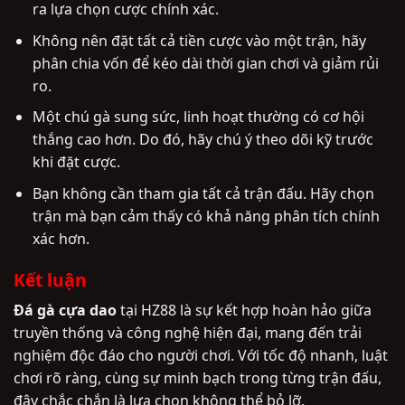
ra lựa chọn cược chính xác.
Không nên đặt tất cả tiền cược vào một trận, hãy
phân chia vốn để kéo dài thời gian chơi và giảm rủi
ro.
Một chú gà sung sức, linh hoạt thường có cơ hội
thắng cao hơn. Do đó, hãy chú ý theo dõi kỹ trước
khi đặt cược.
Bạn không cần tham gia tất cả trận đấu. Hãy chọn
trận mà bạn cảm thấy có khả năng phân tích chính
xác hơn.
Kết luận
Đá gà cựa dao
tại HZ88 là sự kết hợp hoàn hảo giữa
truyền thống và công nghệ hiện đại, mang đến trải
nghiệm độc đáo cho người chơi. Với tốc độ nhanh, luật
chơi rõ ràng, cùng sự minh bạch trong từng trận đấu,
đây chắc chắn là lựa chọn không thể bỏ lỡ.