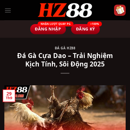
Bỏ
qua
nội
dung
ĐĂNG NHẬP
ĐĂNG KÝ
ĐÁ GÀ HZ88
Đá Gà Cựa Dao – Trải Nghiệm
Kịch Tính, Sôi Động 2025
29
Th9