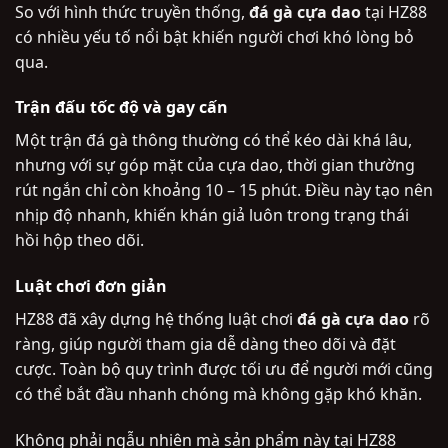
So với hình thức truyền thống,
đá gà cựa dao
tại HZ88
có nhiều yếu tố nổi bật khiến người chơi khó lòng bỏ
qua.
Trận đấu tốc độ và gay cấn
Một trận đá gà thông thường có thể kéo dài khá lâu,
nhưng với sự góp mặt của cựa dao, thời gian thường
rút ngắn chỉ còn khoảng 10 – 15 phút. Điều này tạo nên
nhịp độ nhanh, khiến khán giả luôn trong trạng thái
hồi hộp theo dõi.
Luật chơi đơn giản
HZ88 đã xây dựng hệ thống luật chơi
đá gà cựa dao
rõ
ràng, giúp người tham gia dễ dàng theo dõi và đặt
cược. Toàn bộ quy trình được tối ưu để người mới cũng
có thể bắt đầu nhanh chóng mà không gặp khó khăn.
Không phải ngẫu nhiên mà sản phẩm này tại HZ88