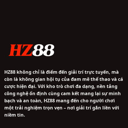
Công
Sao
Chiêu
Tỷ
Rút
Trò
Lệ
Tiền
Cạnh
Trả
HZ88
Tranh?
Thưởng
Bị
Phân
Từ
Tích
Chối?
Từ
5
Góc
Lỗi
Độ
Thường
Chuyên
Gặp
Gia
Và
Cách
Xử
HZ88 không chỉ là điểm đến giải trí trực tuyến, mà
Lý
Nhanh
còn là không gian hội tụ của đam mê thể thao và cá
cược hiện đại. Với kho trò chơi đa dạng, nền tảng
công nghệ ổn định cùng cam kết mang lại sự minh
bạch và an toàn, HZ88 mang đến cho người chơi
một trải nghiệm trọn vẹn – nơi giải trí gắn liền với
niềm tin.