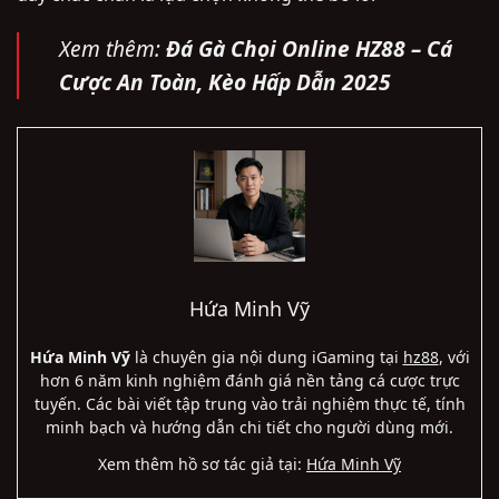
Xem thêm:
Đá Gà Chọi
Online HZ88 – Cá
Cược An Toàn, Kèo Hấp Dẫn 2025
Hứa Minh Vỹ
Hứa Minh Vỹ
là chuyên gia nội dung iGaming tại
hz88
, với
hơn 6 năm kinh nghiệm đánh giá nền tảng cá cược trực
tuyến. Các bài viết tập trung vào trải nghiệm thực tế, tính
minh bạch và hướng dẫn chi tiết cho người dùng mới.
Xem thêm hồ sơ tác giả tại:
Hứa Minh Vỹ