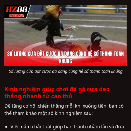
Số lượng cửa đặt cược đa dạng cùng hệ số thanh toán khủng
Kinh nghiệm giúp chơi đá gà cựa dao
thắng nhanh từ cao thủ
Để tăng cơ hội chiến thắng mỗi khi xuống tiền, bạn có
thể tham khảo một số kinh nghiệm sau:
Việc nắm chắc luật giúp bạn tránh nhầm lẫn và đưa