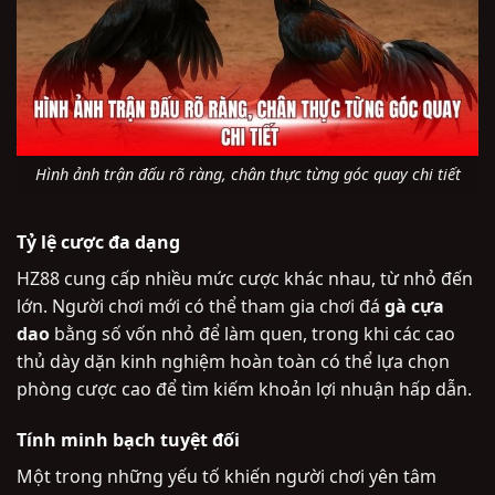
Hình ảnh trận đấu rõ ràng, chân thực từng góc quay chi tiết
Tỷ lệ cược đa dạng
HZ88 cung cấp nhiều mức cược khác nhau, từ nhỏ đến
lớn. Người chơi mới có thể tham gia chơi đá
gà cựa
dao
bằng số vốn nhỏ để làm quen, trong khi các cao
thủ dày dặn kinh nghiệm hoàn toàn có thể lựa chọn
phòng cược cao để tìm kiếm khoản lợi nhuận hấp dẫn.
Tính minh bạch tuyệt đối
Một trong những yếu tố khiến người chơi yên tâm