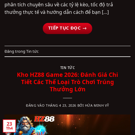
phân tích chuyên sâu về các tỷ lệ kèo, tốc độ trả
thưởng thực tế và hướng dẫn cách để bạn […]
TIẾP TỤC ĐỌC
→
Đăng trong
Tin tức
TIN TỨC
Kho HZ88 Game 2026: Đánh Giá Chi
Tiết Các Thể Loại Trò Chơi Trúng
Thưởng Lớn
ĐĂNG VÀO
THÁNG 4 23, 2026
BỞI
HỨA MINH VỸ
23
Th4