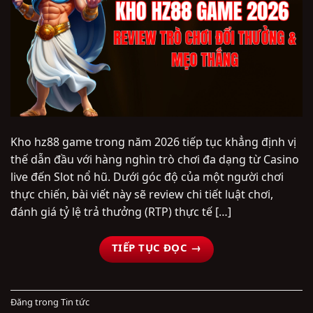
Kho hz88 game trong năm 2026 tiếp tục khẳng định vị
thế dẫn đầu với hàng nghìn trò chơi đa dạng từ Casino
live đến Slot nổ hũ. Dưới góc độ của một người chơi
thực chiến, bài viết này sẽ review chi tiết luật chơi,
đánh giá tỷ lệ trả thưởng (RTP) thực tế […]
TIẾP TỤC ĐỌC
→
Đăng trong
Tin tức