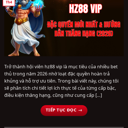
Th4
Trở thành hội viên hz88 vip là mục tiêu của nhiều bet
thủ trong năm 2026 nhờ loạt đặc quyền hoàn trả
khủng và hỗ trợ ưu tiên. Trong bài viết này, chúng tôi
sẽ phân tích chi tiết lợi ích thực tế của từng cấp bậc,
điều kiện thăng hạng, cũng như cung cấp […]
TIẾP TỤC ĐỌC
→