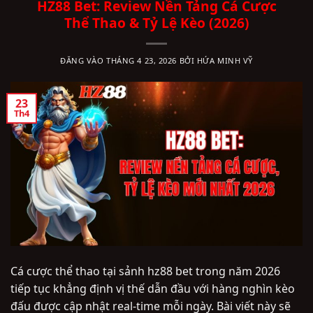
HZ88 Bet: Review Nền Tảng Cá Cược
Thể Thao & Tỷ Lệ Kèo (2026)
ĐĂNG VÀO
THÁNG 4 23, 2026
BỞI
HỨA MINH VỸ
23
Th4
Cá cược thể thao tại sảnh hz88 bet trong năm 2026
tiếp tục khẳng định vị thế dẫn đầu với hàng nghìn kèo
đấu được cập nhật real-time mỗi ngày. Bài viết này sẽ