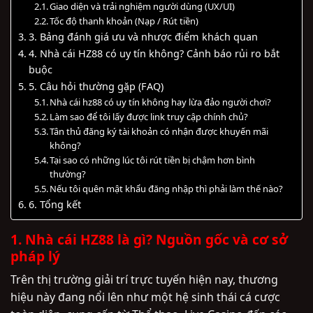
Giao diện và trải nghiệm người dùng (UX/UI)
Tốc độ thanh khoản (Nạp / Rút tiền)
3. Bảng đánh giá ưu và nhược điểm khách quan
4. Nhà cái HZ88 có uy tín không? Cảnh báo rủi ro bắt
buộc
5. Câu hỏi thường gặp (FAQ)
Nhà cái hz88 có uy tín không hay lừa đảo người chơi?
Làm sao để tôi lấy được link truy cập chính chủ?
Tân thủ đăng ký tài khoản có nhận được khuyến mãi
không?
Tại sao có những lúc tôi rút tiền bị chậm hơn bình
thường?
Nếu tôi quên mật khẩu đăng nhập thì phải làm thế nào?
6. Tổng kết
1. Nhà cái HZ88 là gì? Nguồn gốc và cơ sở
pháp lý
Trên thị trường giải trí trực tuyến hiện nay, thương
hiệu này đang nổi lên như một hệ sinh thái cá cược