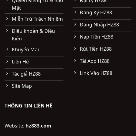
Quyền Riêng Tư & Bảo
Đại Lý HZ88
Mật
Đăng Ký HZ88
Miễn Trừ Trách Nhiệm
Đăng Nhập HZ88
Điều khoản & Điều
Nạp Tiền HZ88
Kiện
Rút Tiền HZ88
Khuyến Mãi
Tải App HZ88
Liên Hệ
Link Vào HZ88
Tác giả HZ88
Site Map
THÔNG TIN LIÊN HỆ
Website:
hz883.com