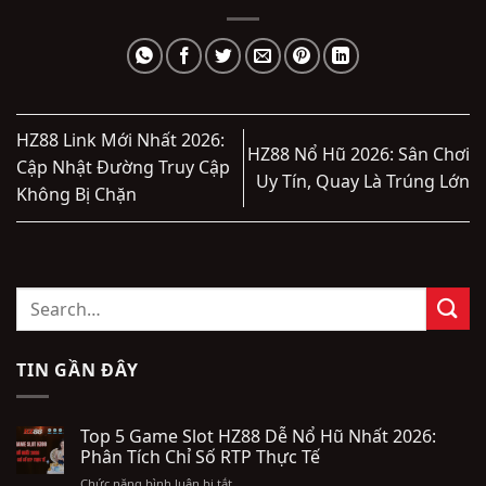
HZ88 Link Mới Nhất 2026:
HZ88 Nổ Hũ 2026: Sân Chơi
Cập Nhật Đường Truy Cập
Uy Tín, Quay Là Trúng Lớn
Không Bị Chặn
TIN GẦN ĐÂY
Top 5 Game Slot HZ88 Dễ Nổ Hũ Nhất 2026:
Phân Tích Chỉ Số RTP Thực Tế
ở
Chức năng bình luận bị tắt