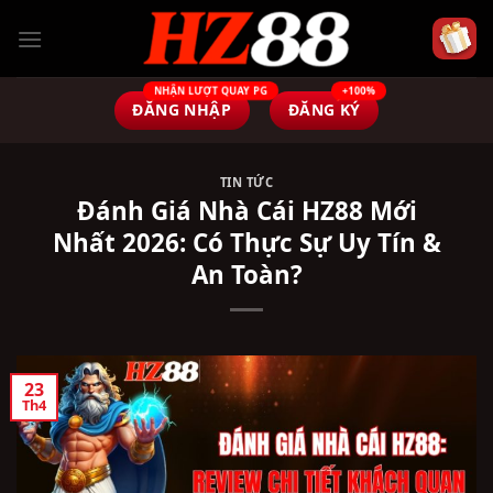
Bỏ
qua
nội
dung
ĐĂNG NHẬP
ĐĂNG KÝ
TIN TỨC
Đánh Giá Nhà Cái HZ88 Mới
Nhất 2026: Có Thực Sự Uy Tín &
An Toàn?
23
Th4