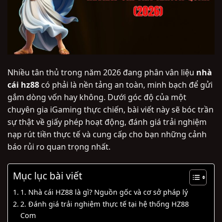
Nhiều tân thủ trong năm 2026 đang phân vân liệu
nhà
cái hz88
có phải là nền tảng an toàn, minh bạch để gửi
gắm dòng vốn hay không. Dưới góc độ của một
chuyên gia iGaming thực chiến, bài viết này sẽ bóc trần
sự thật về giấy phép hoạt động, đánh giá trải nghiệm
nạp rút tiền thực tế và cung cấp cho bạn những cảnh
báo rủi ro quan trọng nhất.
Mục lục bài viết
1. Nhà cái HZ88 là gì? Nguồn gốc và cơ sở pháp lý
2. Đánh giá trải nghiệm thực tế tại hệ thống HZ88
Com