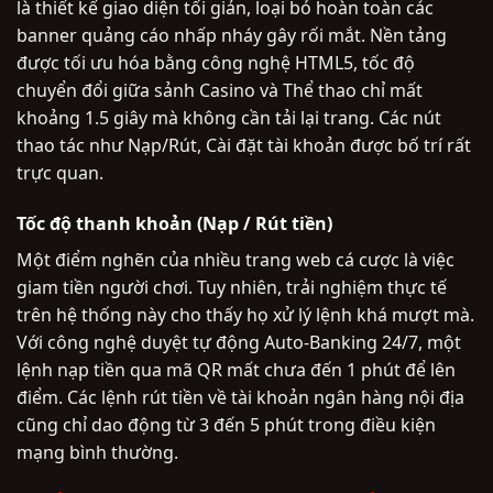
là thiết kế giao diện tối giản, loại bỏ hoàn toàn các
banner quảng cáo nhấp nháy gây rối mắt. Nền tảng
được tối ưu hóa bằng công nghệ HTML5, tốc độ
chuyển đổi giữa sảnh Casino và Thể thao chỉ mất
khoảng 1.5 giây mà không cần tải lại trang. Các nút
thao tác như Nạp/Rút, Cài đặt tài khoản được bố trí rất
trực quan.
Tốc độ thanh khoản (Nạp / Rút tiền)
Một điểm nghẽn của nhiều trang web cá cược là việc
giam tiền người chơi. Tuy nhiên, trải nghiệm thực tế
trên hệ thống này cho thấy họ xử lý lệnh khá mượt mà.
Với công nghệ duyệt tự động Auto-Banking 24/7, một
lệnh nạp tiền qua mã QR mất chưa đến 1 phút để lên
điểm. Các lệnh rút tiền về tài khoản ngân hàng nội địa
cũng chỉ dao động từ 3 đến 5 phút trong điều kiện
mạng bình thường.