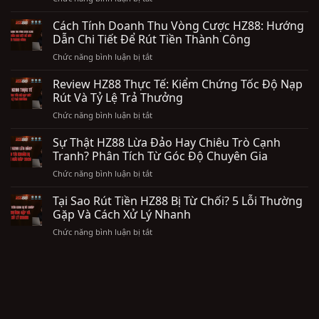
Top
5
Cách Tính Doanh Thu Vòng Cược HZ88: Hướng
Game
Dẫn Chi Tiết Để Rút Tiền Thành Công
Slot
ở
Chức năng bình luận bị tắt
HZ88
Cách
Dễ
Tính
Review HZ88 Thực Tế: Kiểm Chứng Tốc Độ Nạp
Nổ
Doanh
Hũ
Rút Và Tỷ Lệ Trả Thưởng
Thu
Nhất
ở
Chức năng bình luận bị tắt
Vòng
2026:
Review
Cược
Phân
HZ88
Sự Thật HZ88 Lừa Đảo Hay Chiêu Trò Cạnh
HZ88:
Tích
Thực
Hướng
Tranh? Phân Tích Từ Góc Độ Chuyên Gia
Chỉ
Tế:
Dẫn
Số
ở
Chức năng bình luận bị tắt
Kiểm
Chi
RTP
Sự
Chứng
Tiết
Thực
Thật
Tại Sao Rút Tiền HZ88 Bị Từ Chối? 5 Lỗi Thường
Tốc
Để
Tế
HZ88
Độ
Gặp Và Cách Xử Lý Nhanh
Rút
Lừa
Nạp
Tiền
ở
Chức năng bình luận bị tắt
Đảo
Rút
Thành
Tại
Hay
Và
Công
Sao
Chiêu
Tỷ
Rút
Trò
Lệ
Tiền
Cạnh
Trả
HZ88
Tranh?
Thưởng
Bị
Phân
Từ
Tích