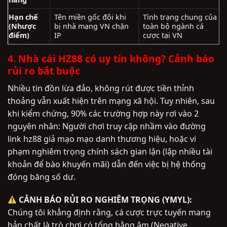
Hạn chế
Tên miền gốc đôi khi
Tình trạng chung của
(Nhược
bị nhà mạng VN chặn
toàn bộ ngành cá
điểm)
IP
cược tại VN
4. Nhà cái HZ88 có uy tín không? Cảnh báo
rủi ro bắt buộc
Nhiều tin đồn lừa đảo, không rút được tiền thỉnh
thoảng vẫn xuất hiện trên mạng xã hội. Tuy nhiên, sau
khi kiểm chứng, 90% các trường hợp này rơi vào 2
nguyên nhân: Người chơi truy cập nhầm vào đường
link hz88 giả mạo mạo danh thương hiệu, hoặc vi
phạm nghiêm trọng chính sách gian lận (lập nhiều tài
khoản để bào khuyến mãi) dẫn đến việc bị hệ thống
đóng băng số dư.
CẢNH BÁO RỦI RO NGHIÊM TRỌNG (YMYL):
Chúng tôi khẳng định rằng, cá cược trực tuyến mang
bản chất là trò chơi có tổng bằng âm (Negative